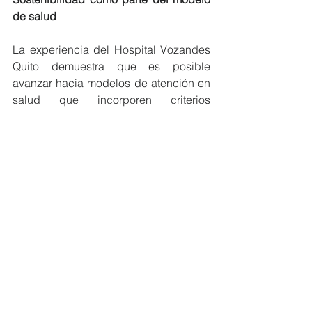
de salud
La experiencia del Hospital Vozandes 
Quito demuestra que es posible 
avanzar hacia modelos de atención en 
salud que incorporen criterios 
ambientales sin comprometer la 
calidad del servicio, si no, por el 
contrario, fortaleciéndola.
Realmente no es el reconocimiento en 
sí, sino que es un compromiso que 
tenemos nosotros en el cuidado de la 
vida. En todas sus dimensiones. ¿Qué 
implica esto? Cuidar la vida no solo de 
las personas, cuidar la salud no solo 
de las personas, sino también de 
nuestro entorno, de nuestro ambiente, 