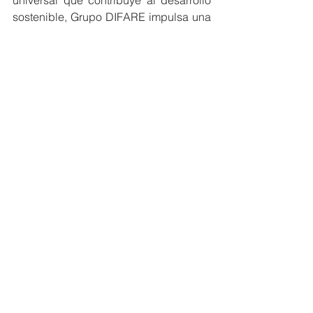
sostenible, Grupo DIFARE impulsa una 
buena calidad de vida de las personas 
en todas las edades, centrando así sus 
acciones en el ODS3 de salud y el 
bienestar. Su impacto positivo y gestión 
lo ubica como la organización que más 
aporta a este fin en el país.
#MiembrosCeres
#Ecuador
#RSE
#ODS
NOTICIAS MIEMBROS
Ver todo
Entradas recientes