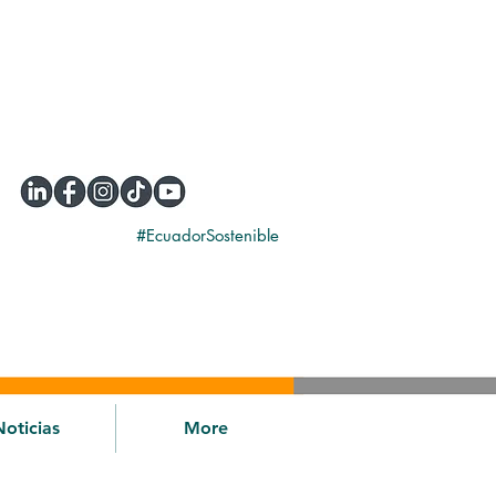
#EcuadorSostenible
Noticias
More