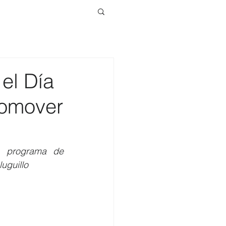
el Día
romover
 programa de 
uguillo