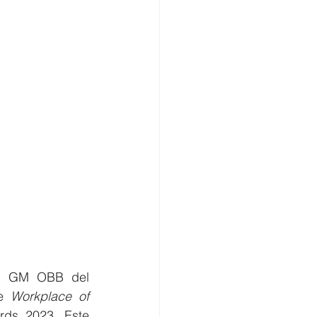
, GM OBB del 
e 
Workplace of 
rds 2023. Este 