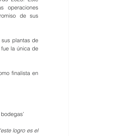
s operaciones 
romiso de sus 
sus plantas de 
fue la única de 
o finalista en 
e bodegas’
“este logro es el 