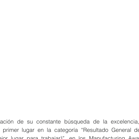
ción de su constante búsqueda de la excelencia
 primer lugar en la categoría “Resultado General d
jor lugar para trabajar)”, en los Manufacturing Awa