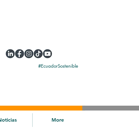
#EcuadorSostenible
Noticias
More