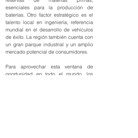
reservas de materias primas, 
esenciales para la producción de 
baterías. Otro factor estratégico es el 
talento local en ingeniería, referencia 
mundial en el desarrollo de vehículos 
de éxito. La región también cuenta con 
un gran parque industrial y un amplio 
mercado potencial de consumidores. 
Para aprovechar esta ventana de 
oportunidad en todo el mundo, los 
países necesitan establecer reglas 
claras y políticas públicas para 
fomentar la adopción masiva de 
vehículos eléctricos y, en 
consecuencia, su industrialización.
Mira el nuevo episodio completo de la 
webserie “Auto eléctrico sin dudas” 