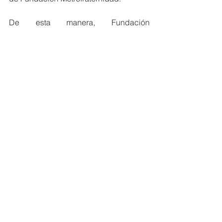
De esta manera, Fundación 
Metrofraternidad reafirma su 
compromiso de trabajar junto a aliados 
estratégicos para facilitar que más 
niños y adolescentes en situación 
vulnerable accedan a la atención 
médica que necesitan, recordando que 
cada latido cuenta.
#MiembrosCeres
#EcuadorSostenible
#salud
#Fundación
NOTICIAS MIEMBROS
Ver todo
Entradas recientes