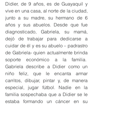
Didier, de 9 años, es de Guayaquil y 
vive en una casa, al norte de la ciudad, 
junto a su madre, su hermano de 6 
años y sus abuelos. Desde que fue 
diagnosticado, Gabriela, su mamá, 
dejó de trabajar para dedicarse a 
cuidar de él y es su abuelo – padrastro 
de Gabriela- quien actualmente brinda 
soporte económico a la familia.  
Gabriela describe a Didier como un 
niño feliz, que le encanta armar 
carritos, dibujar, pintar y, de manera 
especial, jugar fútbol. Nadie en la 
familia sospechaba que a Didier se le 
estaba formando un cáncer en su 
pierna hasta que, jugando fútbol, el 
pequeño recibió un golpe que le 
provocó un dolor excesivo. Gabriela 
llevó a Didier a un Hospital público 