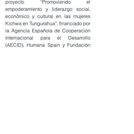
proyecto “Promoviendo el 
empoderamiento y liderazgo social, 
económico y cultural en las mujeres 
Kichwa en Tungurahua”, financiado por 
la Agencia Española de Cooperación 
Internacional para el Desarrollo 
(AECID), Humana Spain y Fundación 
Humana Pueblo a Pueblo – Ecuador.
Con estas acciones, reafirmamos 
nuestro compromiso con la 
valorización de la identidad local, el 
empoderamiento económico de las 
mujeres y el impulso a la producción 
sostenible en las comunidades rurales 
de Tungurahua.
#MiembrosCeres
#EcuadorSostenible
#Sostenibilidad
NOTICIAS MIEMBROS