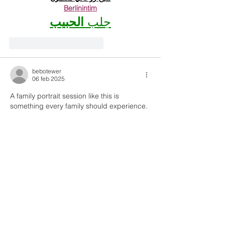
Berlinintim
جلب 
الحبيب
Me gusta
Reaccionar
bebotewer
06 feb 2025
A family portrait session like this is 
something every family should experience. 
The photographer made everything so 
effortless, capturing candid moments of 
laughter 
https://www.hawaiiadventureportraits.com
and love. The final images tell a beautiful 
story of our bond. We are beyond happy 
with how everything turned out and will 
treasure these photos forever.
Me gusta
Reaccionar