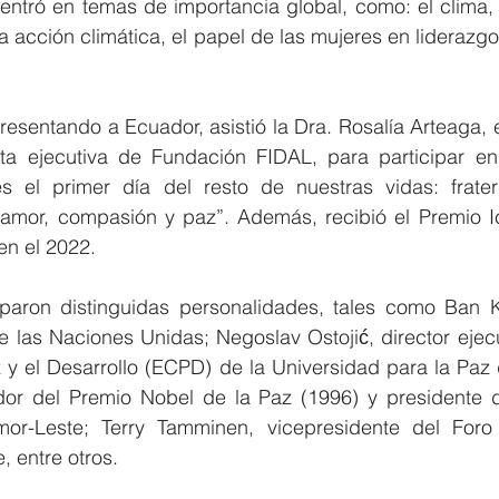
entró en temas de importancia global, como: el clima, l
la acción climática, el papel de las mujeres en liderazgo 
resentando a Ecuador, asistió la Dra. Rosalía Arteaga,
a ejecutiva de Fundación FIDAL, para participar en 
es el primer día del resto de nuestras vidas: frate
mor, compasión y paz”. Además, recibió el Premio Ic
en el 2022.
iparon distinguidas personalidades, tales como Ban K
e las Naciones Unidas; Negoslav Ostojić, director ejecu
y el Desarrollo (ECPD) de la Universidad para la Paz d
r del Premio Nobel de la Paz (1996) y presidente de
mor-Leste; Terry Tamminen, vicepresidente del Foro
, entre otros.