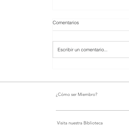
Comentarios
Escribir un comentario...
SMARTCO se suma a la
construcción del EcoMuseo
Biblioteca de FUNDACIÓN
FIDAL, un proyecto que
preserva el patrimonio y
¿Cómo ser Miembro?
democratiza el conocimiento
Visita nuestra Biblioteca