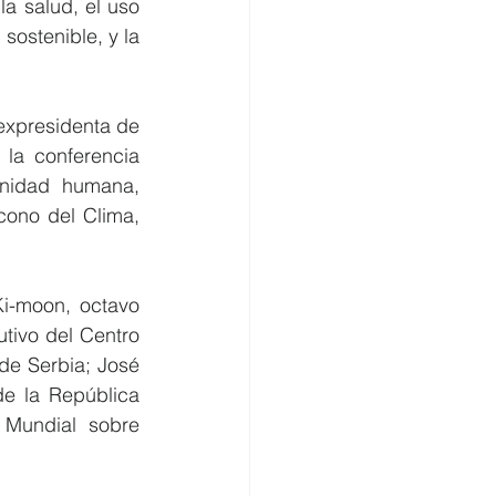
a salud, el uso 
sostenible, y la 
 expresidenta de 
la conferencia 
rnidad humana, 
ono del Clima, 
i-moon, octavo 
tivo del Centro 
e Serbia; José 
 la República 
 Mundial sobre 