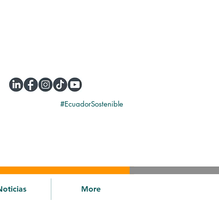
#EcuadorSostenible
Noticias
More