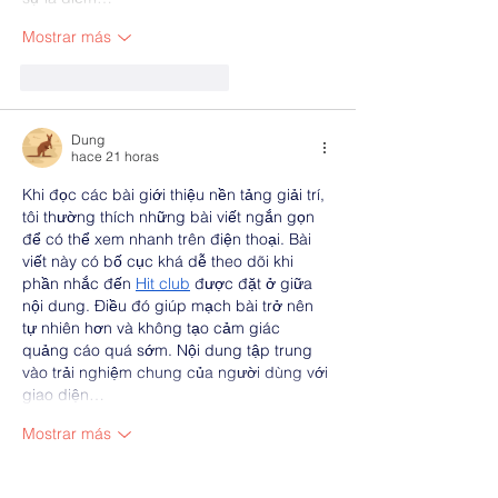
Mostrar más
Me gusta
Reaccionar
Dung
hace 21 horas
Khi đọc các bài giới thiệu nền tảng giải trí, 
tôi thường thích những bài viết ngắn gọn 
để có thể xem nhanh trên điện thoại. Bài 
viết này có bố cục khá dễ theo dõi khi 
phần nhắc đến 
Hit club
 được đặt ở giữa 
nội dung. Điều đó giúp mạch bài trở nên 
tự nhiên hơn và không tạo cảm giác 
quảng cáo quá sớm. Nội dung tập trung 
vào trải nghiệm chung của người dùng với 
giao diện…
Mostrar más
Me gusta
Reaccionar