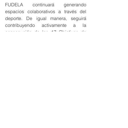
FUDELA continuará generando 
espacios colaborativos a través del 
deporte. De igual manera, seguirá 
contribuyendo activamente a la 
consecución de los 17 Objetivos de 
Desarrollo Sostenible.
#MiembrosCeres
#Ecuador
#ODS
NOTICIAS MIEMBROS
Ver todo
Entradas recientes