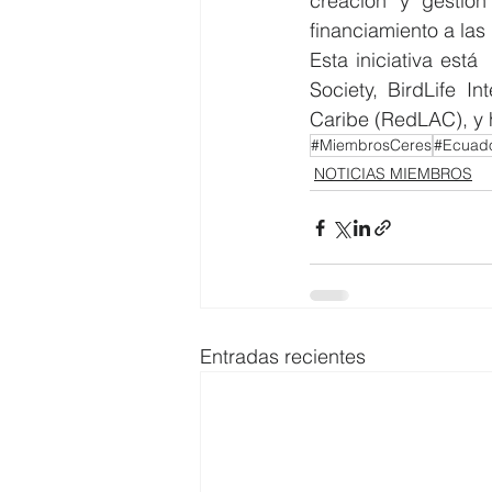
creación y gestión
financiamiento a las
Esta iniciativa est
Society, BirdLife I
Caribe (RedLAC), y h
#MiembrosCeres
#Ecuad
NOTICIAS MIEMBROS
Entradas recientes