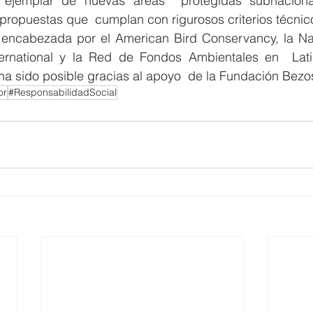
 ejemplar de nuevas áreas  protegidas subnacional
 propuestas que  cumplan con rigurosos criterios técnic
á  encabezada por el American Bird Conservancy, la Nat
nternational y la Red de Fondos Ambientales en  Lati
a sido posible gracias al apoyo  de la Fundación Bezos
or
#ResponsabilidadSocial