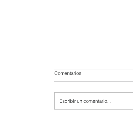
Comentarios
Escribir un comentario...
SMARTCO se suma a la
construcción del EcoMuseo
Biblioteca de FUNDACIÓN