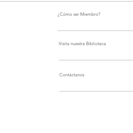
FIDAL, un proyecto que
preserva el patrimonio y
¿Cómo ser Miembro?
democratiza el conocimiento
Visita nuestra Biblioteca
Contáctanos