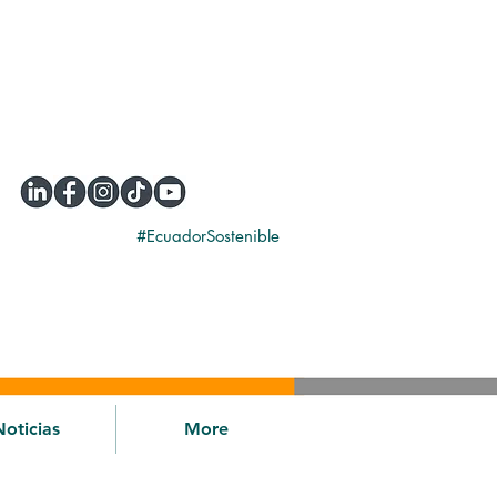
#EcuadorSostenible
Noticias
More