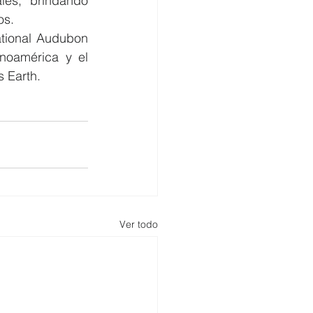
es, brindando 
os.
ional Audubon  
noamérica y el 
 Earth.
Ver todo