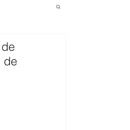
 de
n de