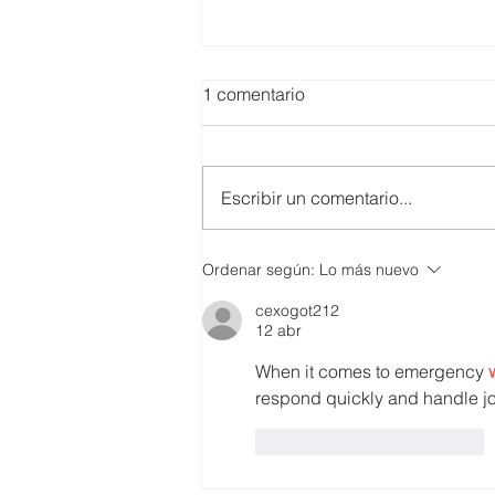
1 comentario
Escribir un comentario...
SMARTCO se suma a la
Ordenar según:
Lo más nuevo
construcción del EcoMuseo
cexogot212
Biblioteca de FUNDACIÓN
12 abr
FIDAL, un proyecto que
preserva el patrimonio y
When it comes to emergency 
democratiza el conocimiento
respond quickly and handle jo
Me gusta
Reaccionar