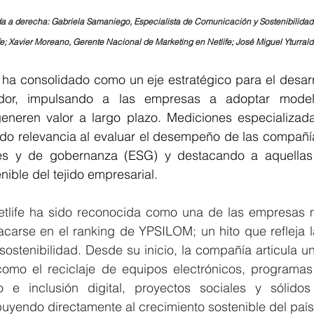
da a derecha: Gabriela Samaniego, Especialista de Comunicación y Sostenibilidad; 
ife; Xavier Moreano, Gerente Nacional de Marketing en Netlife; José Miguel Yturral
e ha consolidado como un eje estratégico para el desar
dor, impulsando a las empresas a adoptar model
eneren valor a largo plazo. Mediciones especializad
 relevancia al evaluar el desempeño de las compañías 
les y de gobernanza (ESG) y destacando a aquellas 
nible del tejido empresarial.
etlife ha sido reconocida como una de las empresas m
acarse en el ranking de YPSILOM; un hito que refleja l
sostenibilidad. Desde su inicio, la compañía articula 
 como el reciclaje de equipos electrónicos, programas 
 e inclusión digital, proyectos sociales y sólido
uyendo directamente al crecimiento sostenible del país