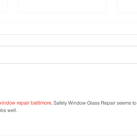
UTPL lidera un programa
CACP
internacional para redefinir el
agric
futuro de Galápagos
acci
territ
window repair baltimore
, Safety Window Glass Repair seems to
bs well.