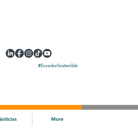
#EcuadorSostenible
Noticias
More