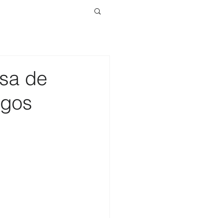
asa de
agos