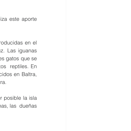
za este aporte 
roducidas en el 
. Las iguanas  
es gatos que se 
s  reptiles. En 
dos en Baltra, 
ra. 
osible la isla 
as, las  dueñas 