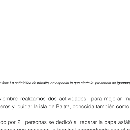
e foto: La señalética de tránsito, en especial la que alerta la  presencia de iguana
iembre realizamos dos actividades  para mejorar más
eros y  cuidar la isla de Baltra, conocida también como
o por 21 personas se dedicó a  reparar la capa asfálti
ilómetros que conectan la terminal aeroportuaria con el m