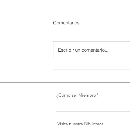
Comentarios
Escribir un comentario...
SMARTCO se suma a la
construcción del EcoMuseo
Biblioteca de FUNDACIÓN
FIDAL, un proyecto que
preserva el patrimonio y
¿Cómo ser Miembro?
democratiza el conocimiento
Visita nuestra Biblioteca