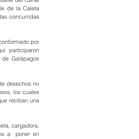
le de la Caleta 
as concurridas 
 conformado por 
í participaron 
o de Galápagos 
 de desechos no 
sos, los cuales 
que reciban una 
eta, cargadora, 
os a  poner en 