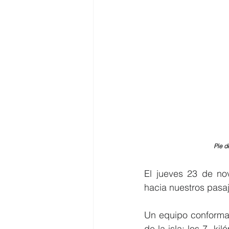
Pie d
El jueves 23 de nov
hacia nuestros pasaj
Un equipo conformad
de la isla: los 7  k