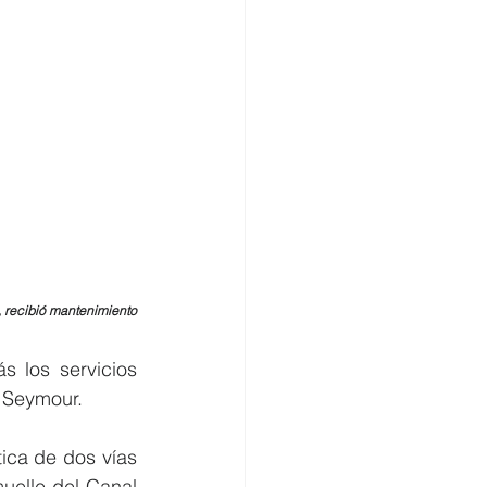
s, recibió mantenimiento
 los servicios 
 Seymour. 
ca de dos vías 
uelle del Canal 