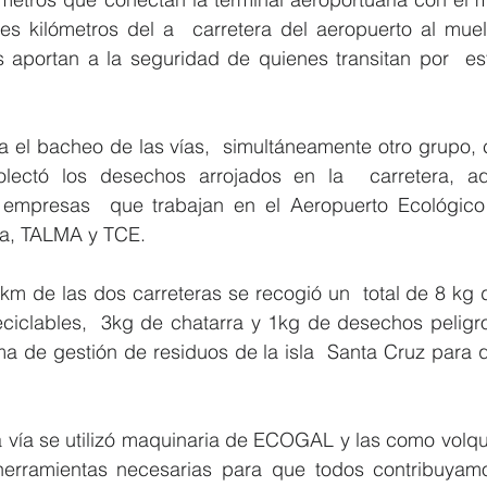
res kilómetros del a  carretera del aeropuerto al muel
s aportan a la seguridad de quienes transitan por  est
ba el bacheo de las vías,  simultáneamente otro grupo,
lectó los desechos arrojados en la  carretera, aqu
s empresas  que trabajan en el Aeropuerto Ecológic
ca, TALMA y TCE.
 km de las dos carreteras se recogió un  total de 8 kg
eciclables,  3kg de chatarra y 1kg de desechos peligro
ma de gestión de residuos de la isla  Santa Cruz para 
a vía se utilizó maquinaria de ECOGAL y las como volqu
herramientas necesarias para que todos contribuyam