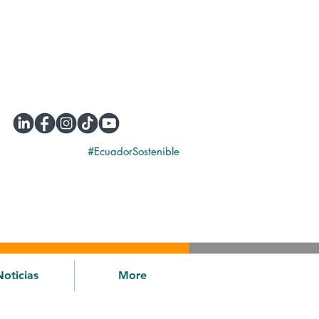
#EcuadorSostenible
Noticias
More