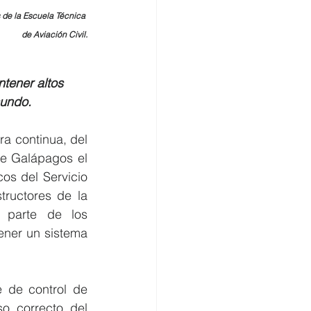
s de la Escuela Técnica 
de Aviación Civil.
tener altos 
mundo.
 continua, del 
de Galápagos el 
s del Servicio 
ructores de la 
 parte de los 
ener un sistema 
 de control de 
o correcto del 