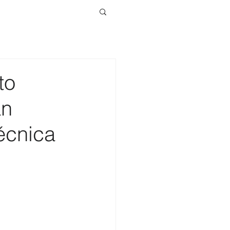
to
an
écnica