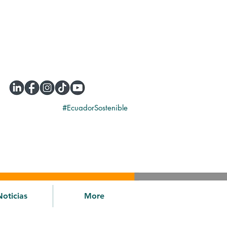
#EcuadorSostenible
Noticias
More