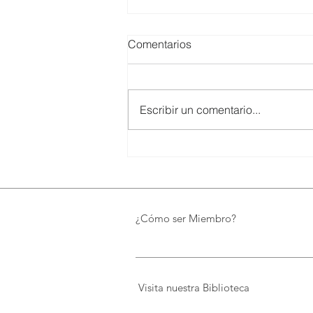
Comentarios
Escribir un comentario...
SMARTCO se suma a la
construcción del EcoMuseo
Biblioteca de FUNDACIÓN
FIDAL, un proyecto que
preserva el patrimonio y
¿Cómo ser Miembro?
democratiza el conocimiento
Visita nuestra Biblioteca