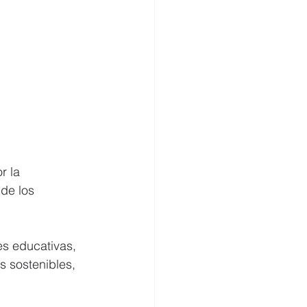
 la 
de los 
es educativas, 
s sostenibles, 