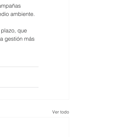
campañas 
edio ambiente. 
plazo, que  
na gestión más 
Ver todo