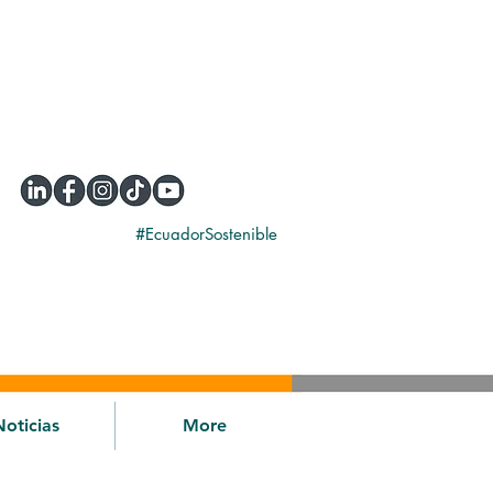
#EcuadorSostenible
Noticias
More