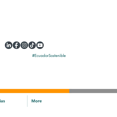
#EcuadorSostenible
ias
More