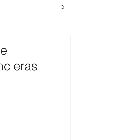
be
ncieras