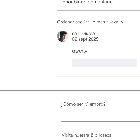
Escribir un comentario...
SMARTCO se suma a la
Ordenar según:
Lo más nuevo
construcción del EcoMuseo
sahil Gupta
Biblioteca de FUNDACIÓN
02 sept 2025
FIDAL, un proyecto que
preserva el patrimonio y
qwerty
democratiza el conocimiento
Me gusta
Reaccionar
¿Cómo ser Miembro?
Visita nuestra Biblioteca