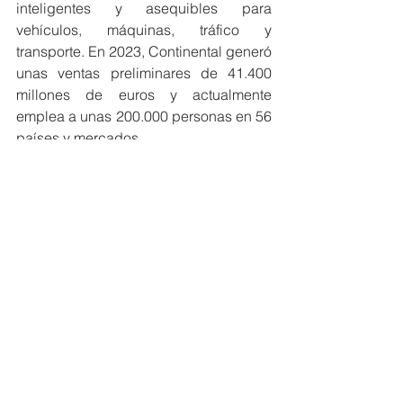
inteligentes y asequibles para 
vehículos, máquinas, tráfico y 
transporte. En 2023, Continental generó 
unas ventas preliminares de 41.400 
millones de euros y actualmente 
emplea a unas 200.000 personas en 56 
países y mercados.
#MiembrosCeres
#Sostenibilidad
#Ecuador
#ODS
#EcoEficientes
NOTICIAS MIEMBROS
Ver todo
Entradas recientes