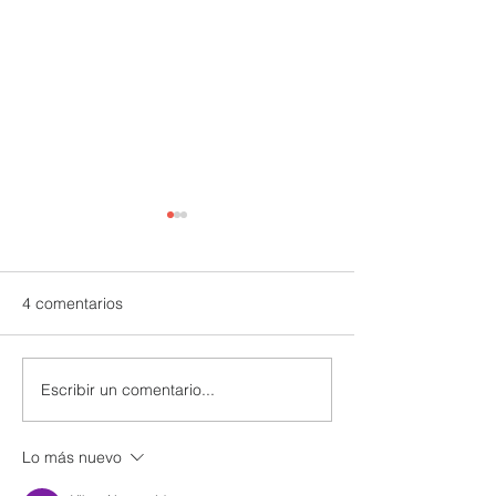
4 comentarios
Escribir un comentario...
UTPL lidera un programa
CACPECO impul
internacional para
agricultura famil
redefinir el futuro de
acciones sosten
Lo más nuevo
Galápagos
territorio