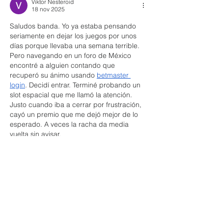
Viktor Nesteroid
18 nov 2025
Saludos banda. Yo ya estaba pensando 
seriamente en dejar los juegos por unos 
días porque llevaba una semana terrible. 
Pero navegando en un foro de México 
encontré a alguien contando que 
recuperó su ánimo usando 
betmaster 
login
. Decidí entrar. Terminé probando un 
slot espacial que me llamó la atención. 
Justo cuando iba a cerrar por frustración, 
cayó un premio que me dejó mejor de lo 
esperado. A veces la racha da media 
vuelta sin avisar.
Me gusta
Reaccionar
Rishu Sharma
18 nov 2025
Give in to the biggest pleasure ever and let 
our Escorts Delhi show you femininity, self-