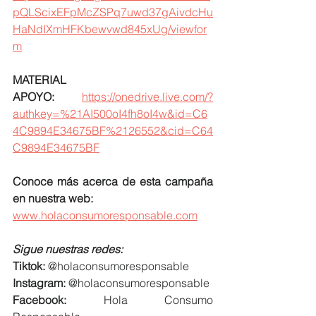
pQLScixEFpMcZSPq7uwd37gAivdcHu
HaNdIXmHFKbewvwd845xUg/viewfor
m
MATERIAL 
APOYO:
https://onedrive.live.com/?
authkey=%21AI500oI4fh8oI4w&id=C6
4C9894E34675BF%2126552&cid=C64
C9894E34675BF
Conoce más acerca de esta campaña 
en nuestra web:
www.holaconsumoresponsable.com
Sigue nuestras redes:
Tiktok:
 @holaconsumoresponsable
Instagram:
 @holaconsumoresponsable
Facebook:
 Hola Consumo 