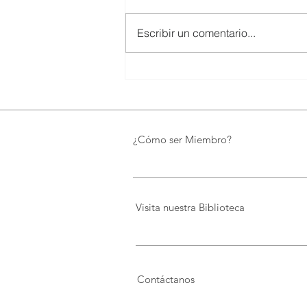
Escribir un comentario...
SMARTCO se suma a la
construcción del EcoMuseo
Biblioteca de FUNDACIÓN
FIDAL, un proyecto que
preserva el patrimonio y
¿Cómo ser Miembro?
democratiza el conocimiento
Visita nuestra Biblioteca
Contáctanos