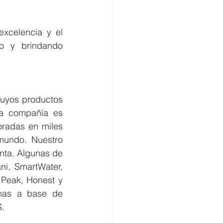
xcelencia y el 
o y brindando 
uyos productos 
a compañía es 
radas en miles 
mundo. Nuestro 
nta. Algunas de 
i, SmartWater, 
Peak, Honest y 
has a base de 
S.