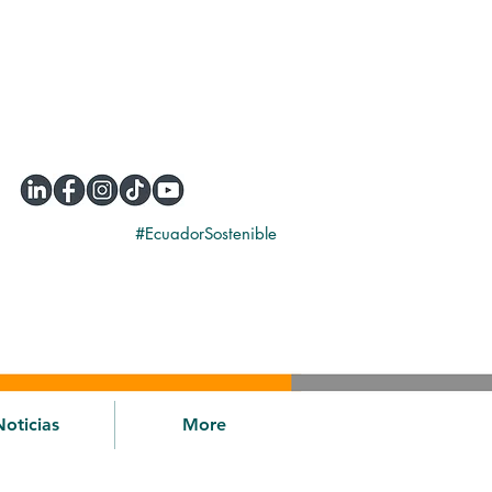
#EcuadorSostenible
Noticias
More