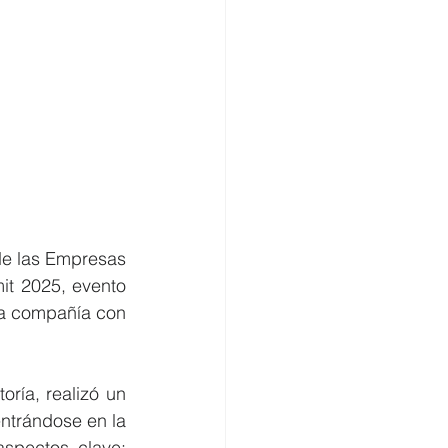
de las Empresas 
t 2025, evento 
a compañía con 
ría, realizó un 
trándose en la 
spectos clave: 