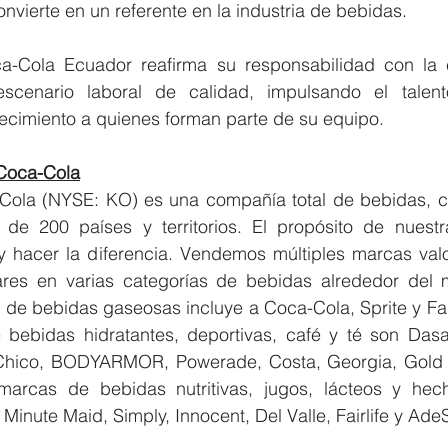
onvierte en un referente en la industria de bebidas.
a-Cola Ecuador reafirma su responsabilidad con la e
scenario laboral de calidad, impulsando el talent
ecimiento a quienes forman parte de su equipo.
Coca-Cola
ola (NYSE: KO) es una compañía total de bebidas, c
e 200 países y territorios. El propósito de nuestr
y hacer la diferencia. Vendemos múltiples marcas valo
ares en varias categorías de bebidas alrededor del 
s de bebidas gaseosas incluye a Coca-Cola, Sprite y Fa
bebidas hidratantes, deportivas, café y té son Dasan
 Chico, BODYARMOR, Powerade, Costa, Georgia, Gold 
marcas de bebidas nutritivas, jugos, lácteos y hec
Minute Maid, Simply, Innocent, Del Valle, Fairlife y Ade