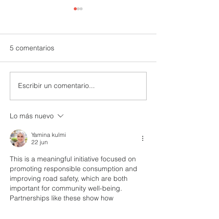
5 comentarios
Escribir un comentario...
UTPL lidera un programa
CACPECO impul
internacional para
agricultura famil
redefinir el futuro de
acciones sosten
Lo más nuevo
Galápagos
territorio
Yamina kulmi
22 jun
This is a meaningful initiative focused on 
promoting responsible consumption and 
improving road safety, which are both 
important for community well-being. 
Partnerships like these show how 
organisations can work together to create 
positive social impact and awareness. In 