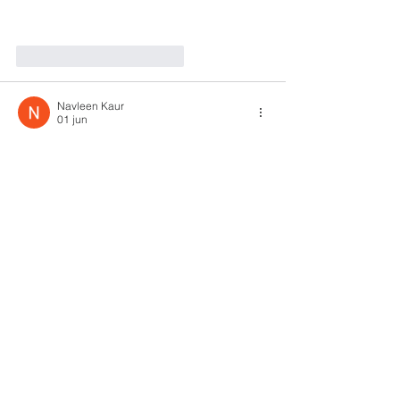
Me gusta
Reaccionar
Navleen Kaur
01 jun