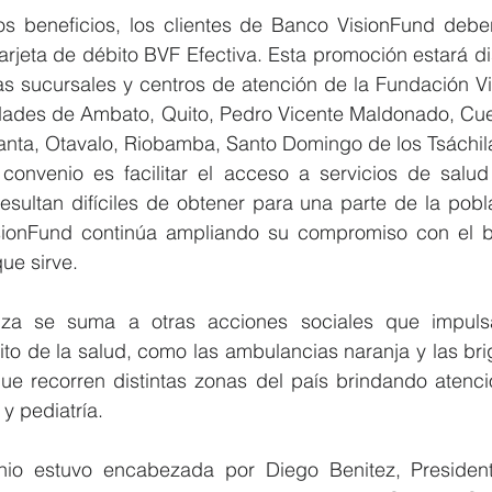
s beneficios, los clientes de Banco VisionFund deberá
tarjeta de débito BVF Efectiva. Esta promoción estará dis
as sucursales y centros de atención de la Fundación Vi
dades de Ambato, Quito, Pedro Vicente Maldonado, Cue
anta, Otavalo, Riobamba, Santo Domingo de los Tsáchila
 convenio es facilitar el acceso a servicios de salud 
sultan difíciles de obtener para una parte de la pobla
isionFund continúa ampliando su compromiso con el bi
ue sirve.
za se suma a otras acciones sociales que impulsa l
ito de la salud, como las ambulancias naranja y las br
 que recorren distintas zonas del país brindando atenc
y pediatría.
nio estuvo encabezada por Diego Benitez, President