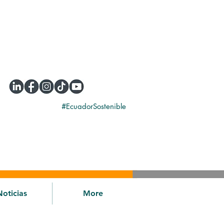
#EcuadorSostenible
Noticias
More