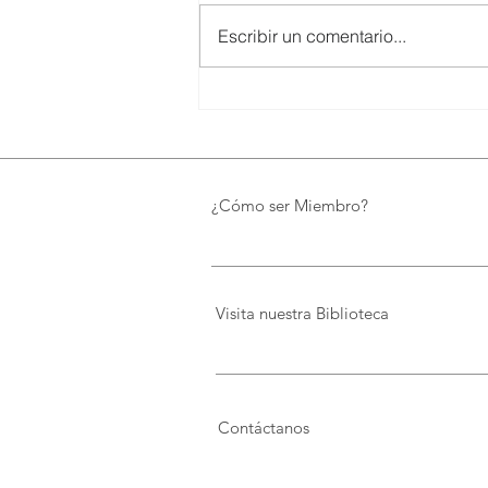
Escribir un comentario...
SMARTCO se suma a la
construcción del EcoMuseo
Biblioteca de FUNDACIÓN
FIDAL, un proyecto que
preserva el patrimonio y
¿Cómo ser Miembro?
democratiza el conocimiento
Visita nuestra Biblioteca
Contáctanos