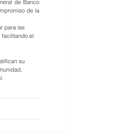
neral de Banco 
ompromiso de la 
r para las 
facilitando el 
ifican su 
omunidad, 
l.