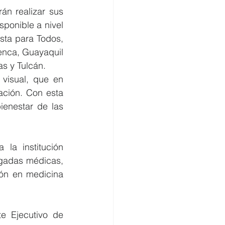
n realizar sus 
ponible a nivel 
sta para Todos, 
nca, Guayaquil 
s y Tulcán.
visual, que en 
ción. Con esta 
enestar de las 
a institución 
igadas médicas, 
ión en medicina 
e Ejecutivo de 