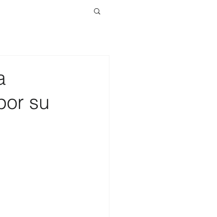
a
por su