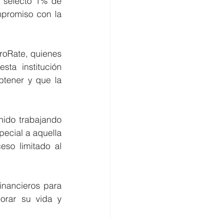
l selecto 1% de 
promiso con la 
roRate, quienes 
ta institución 
tener y que la 
ecial a aquella 
so limitado al 
inancieros para 
orar su vida y 