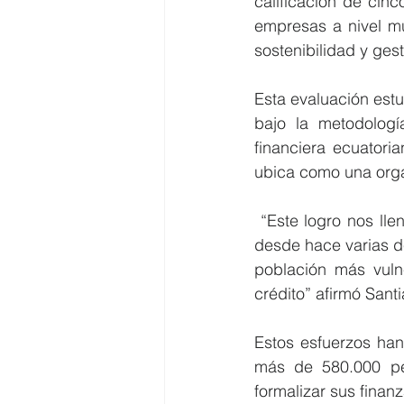
calificación de cin
empresas a nivel mu
sostenibilidad y ges
Esta evaluación estu
bajo la metodologí
financiera ecuatori
ubica como una orga
 “Este logro nos llena de orgullo ya que como Banco Pichincha hemos venido trabajando 
desde hace varias dé
población más vuln
crédito” afirmó San
Estos esfuerzos han 
más de 580.000 per
formalizar sus finan