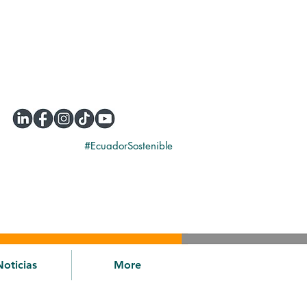
#EcuadorSostenible
Noticias
More