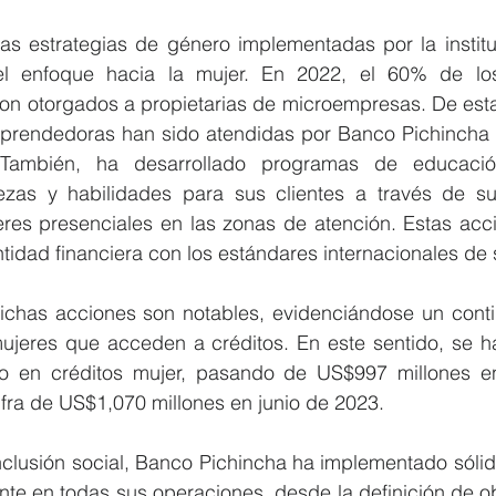
s estrategias de género implementadas por la instituci
l enfoque hacia la mujer. En 2022, el 60% de los 
n otorgados a propietarias de microempresas. De esta
prendedoras han sido atendidas por Banco Pichincha 
 También, ha desarrollado programas de educación
rezas y habilidades para sus clientes a través de 
leres presenciales en las zonas de atención. Estas accio
idad financiera con los estándares internacionales de s
ichas acciones son notables, evidenciándose un conti
ujeres que acceden a créditos. En este sentido, se h
ivo en créditos mujer, pasando de US$997 millones e
ifra de US$1,070 millones en junio de 2023. 
nclusión social, Banco Pichincha ha implementado sóli
ente en todas sus operaciones, desde la definición de obj