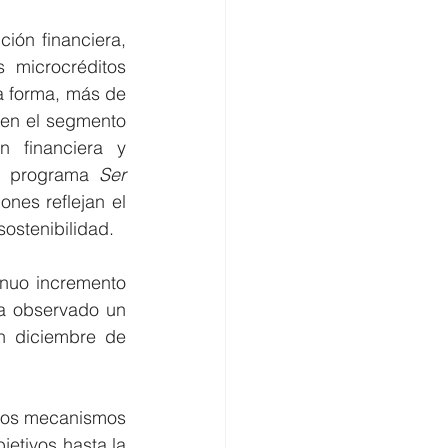
ón financiera, 
microcréditos 
 forma, más de 
en el segmento 
 financiera y 
su programa 
Ser 
nes reflejan el 
ostenibilidad. 
nuo incremento 
a observado un 
n diciembre de 
dos mecanismos 
etivos hasta la 