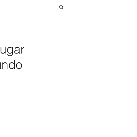
ugar
undo