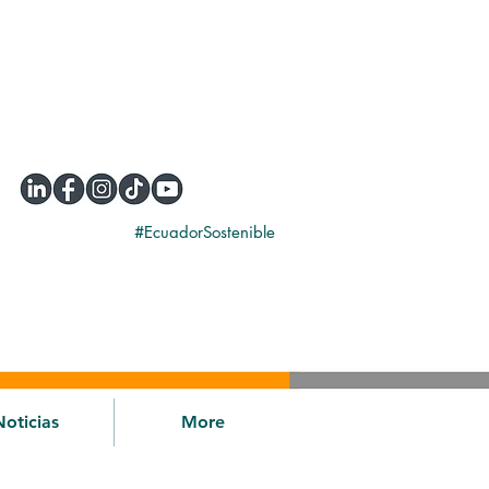
#EcuadorSostenible
Noticias
More