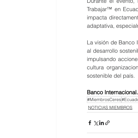
Durante el evento, 
Trabajar™ en Ecuado
impacta directamente
adaptativa, especia
La visión de Banco I
al desarrollo sosten
impulsando acciones
cultura organizacio
sostenible del país.
Banco Internacional.
#MiembrosCeres
#Ecuado
NOTICIAS MIEMBROS