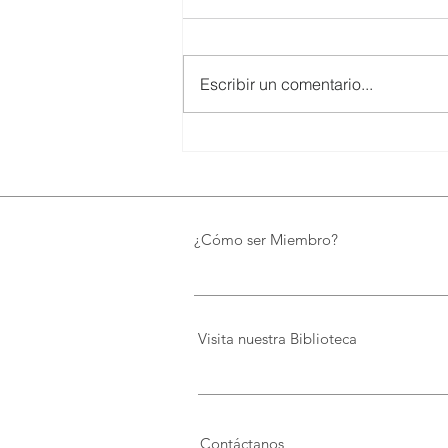
Escribir un comentario...
UTPL lidera un programa
internacional para redefinir el
futuro de Galápagos
¿Cómo ser Miembro?
Visita nuestra Biblioteca
Contáctanos