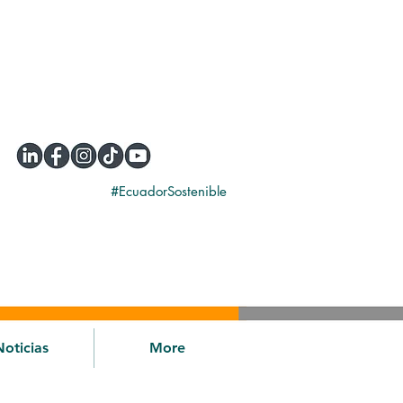
#EcuadorSostenible
Noticias
More