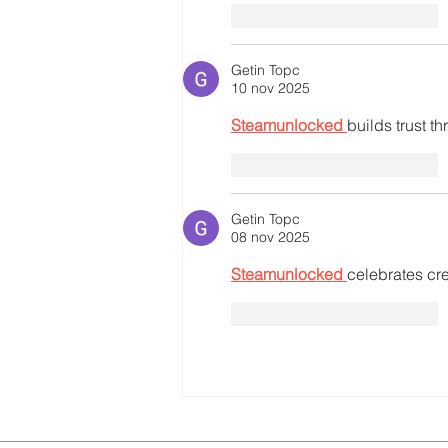
Me gusta
Reaccionar
Getin Topc
10 nov 2025
Steamunlocked 
builds trust t
Me gusta
Reaccionar
Getin Topc
08 nov 2025
Steamunlocked 
celebrates cre
Me gusta
Reaccionar