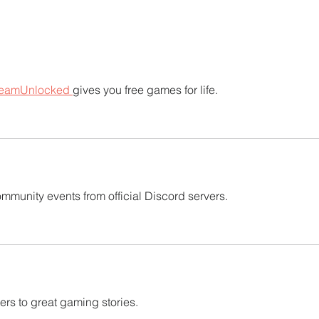
UTPL lidera un programa
CACP
internacional para redefinir el
agric
futuro de Galápagos
acci
territ
eamUnlocked 
gives you free games for life.
munity events from official Discord servers.
rs to great gaming stories.