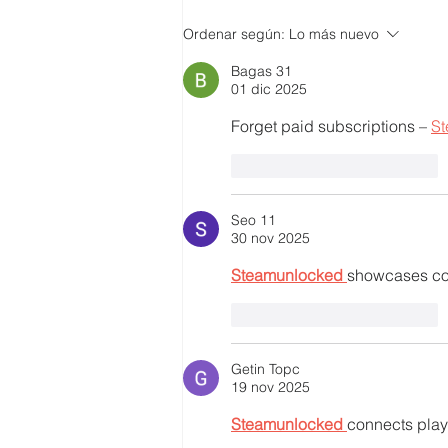
SMARTCO se suma a la
Ordenar según:
Lo más nuevo
construcción del EcoMuseo
Bagas 31
Biblioteca de FUNDACIÓN
01 dic 2025
FIDAL, un proyecto que
preserva el patrimonio y
Forget paid subscriptions – 
St
democratiza el conocimiento
Me gusta
Reaccionar
Seo 11
30 nov 2025
Steamunlocked 
showcases com
Me gusta
Reaccionar
Getin Topc
19 nov 2025
Steamunlocked 
connects playe