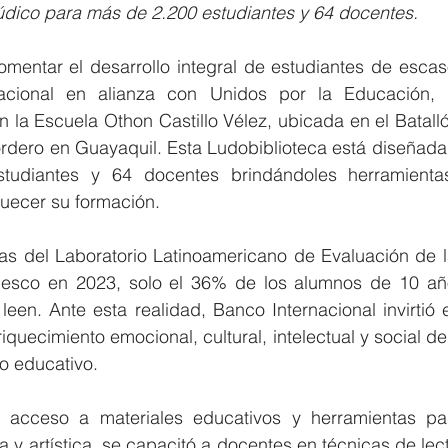
údico para más de 2.200 estudiantes y 64 docentes.
omentar el desarrollo integral de estudiantes de escas
nacional en alianza con Unidos por la Educación, 
 la Escuela Othon Castillo Vélez, ubicada en el Batalló
rdero en Guayaquil. Esta Ludobiblioteca está diseñada 
udiantes y 64 docentes brindándoles herramientas
quecer su formación.
as del Laboratorio Latinoamericano de Evaluación de la
esco en 2023, solo el 36% de los alumnos de 10 año
een. Ante esta realidad, Banco Internacional invirtió 
quecimiento emocional, cultural, intelectual y social de
o educativo.
acceso a materiales educativos y herramientas para
y artística, se capacitó a docentes en técnicas de lectu