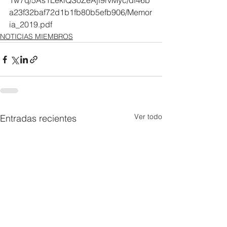
1w7q/5As1LekiQSoZeAjf9rvMyc/df46b
a23f32baf72d1b1fb80b5efb906/Memor
ia_2019.pdf
NOTICIAS MIEMBROS
Ver todo
Entradas recientes