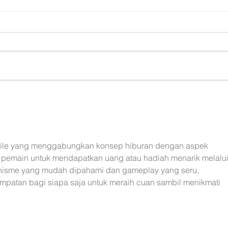
UTPL lidera un programa
CACP
internacional para redefinir el
agric
futuro de Galápagos
acci
territ
ile yang menggabungkan konsep hiburan dengan aspek 
emain untuk mendapatkan uang atau hadiah menarik melalui
isme yang mudah dipahami dan gameplay yang seru, 
patan bagi siapa saja untuk meraih cuan sambil menikmati 