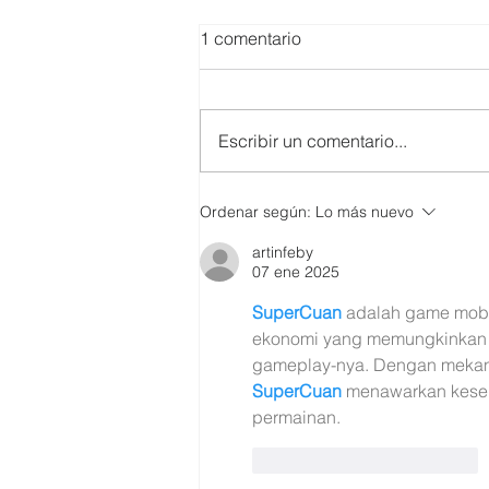
1 comentario
Escribir un comentario...
SMARTCO se suma a la
Ordenar según:
Lo más nuevo
construcción del EcoMuseo
artinfeby
Biblioteca de FUNDACIÓN
07 ene 2025
FIDAL, un proyecto que
preserva el patrimonio y
SuperCuan
 adalah game mob
democratiza el conocimiento
ekonomi yang memungkinkan p
gameplay-nya. Dengan mekan
SuperCuan
 menawarkan kesem
permainan.
Me gusta
Reaccionar