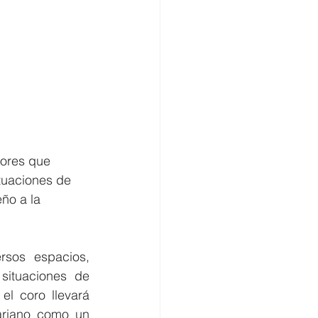
lores que 
tuaciones de 
ño a la 
sos espacios, 
ituaciones de 
l coro llevará 
ariano como un 