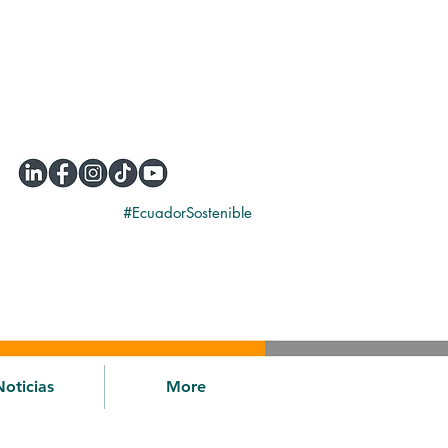
#EcuadorSostenible
Noticias
More