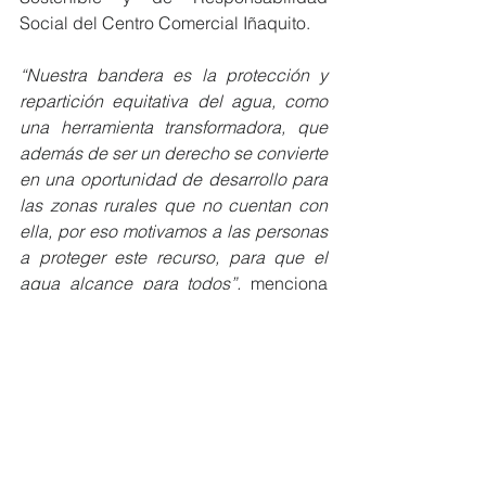
Social del Centro Comercial Iñaquito.
“Nuestra bandera es la protección y 
repartición equitativa del agua, como 
una herramienta transformadora, que 
además de ser un derecho se convierte 
en una oportunidad de desarrollo para 
las zonas rurales que no cuentan con 
ella, por eso motivamos a las personas 
a proteger este recurso, para que el 
agua alcance para todos”,
 menciona 
Andrés Oleas, Coordinador de Agua, 
Soberanía Alimentaria y Nutrición de 
Ayuda en Acción.
#MiembrosCeres
#EcuadorSostenible
#alianzas
#EcoEficientes
#capacitación
NOTICIAS MIEMBROS