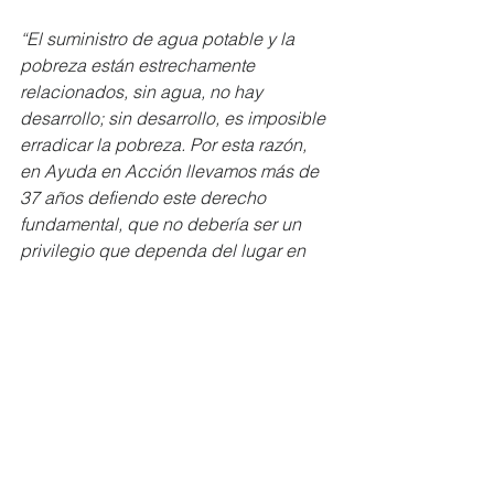
“El suministro de agua potable y la 
pobreza están estrechamente 
relacionados, sin agua, no hay 
desarrollo; sin desarrollo, es imposible 
erradicar la pobreza. Por esta razón, 
en Ayuda en Acción llevamos más de 
37 años defiendo este derecho 
fundamental, que no debería ser un 
privilegio que dependa del lugar en 
donde naciste o de tu situación 
económica, el agua debe convertirse 
hoy en una oportunidad de desarrollo 
para las zonas rurales”,
 menciona 
Carlos Hernández, director nacional 
de Ayuda en Acción en Ecuador.
Ayuda en Acción para garantizar la 
sostenibilidad de los sistemas de 