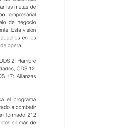
ar las metas de 
o empresarial 
lo de negocio 
te. Esta visión 
aquellos en los 
nde opera.
 ODS 2: Hambre 
dades, ODS 12: 
 17: Alianzas 
, desde el 2021, Tonicorp impulsa el programa 
ntado a combatir 
han formado 212 
ntos en más de 