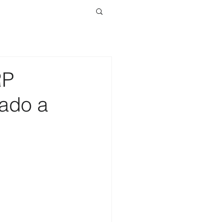
RP
eado a