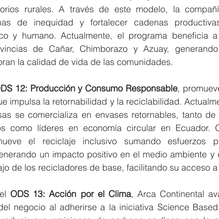
torios rurales. A través de este modelo, la compañí
chas de inequidad y fortalecer cadenas productiva
co y humano. Actualmente, el programa beneficia a
ovincias de Cañar, Chimborazo y Azuay, generando 
oran la calidad de vida de las comunidades.
DS 12: Producción y Consumo Responsable
, promuev
e impulsa la retornabilidad y la reciclabilidad. Actualme
sas se comercializa en envases retornables, tanto de 
os como líderes en economía circular en Ecuador. C
omueve el reciclaje inclusivo sumando esfuerzos p
generando un impacto positivo en el medio ambiente y d
jo de los recicladores de base, facilitando su acceso a 
el 
ODS 13: Acción por el Clima
, Arca Continental av
del negocio al adherirse a la iniciativa Science Based 