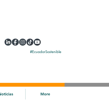
#EcuadorSostenible
Noticias
More