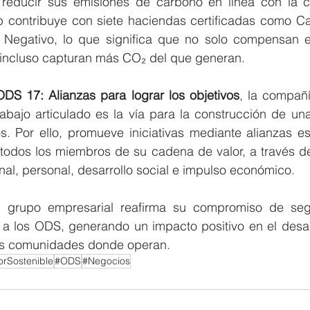
educir sus emisiones de carbono en línea con la ci
p contribuye con siete haciendas certificadas como Ca
Negativo, lo que significa que no solo compensan e
 incluso capturan más CO₂ del que generan.
ODS 17: Alianzas para lograr los objetivos
, la compañí
rabajo articulado es la vía para la construcción de un
s. Por ello, promueve iniciativas mediante alianzas es
 todos los miembros de su cadena de valor, a través d
nal, personal, desarrollo social e impulso económico.
 grupo empresarial reafirma su compromiso de segu
s a los ODS, generando un impacto positivo en el desarr
las comunidades donde operan.
rSostenible
#ODS
#Negocios