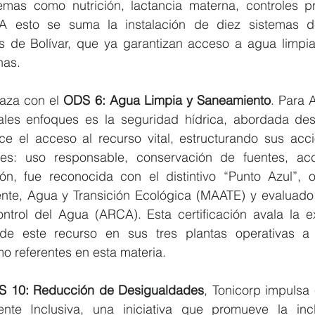
emas como nutrición, lactancia materna, controles pr
A esto se suma la instalación de diez sistemas de
 de Bolívar, que ya garantizan acceso a agua limpia
nas.
aza con el 
ODS 6: Agua Limpia y Saneamiento
. Para A
ales enfoques es la seguridad hídrica, abordada de
ece el acceso al recurso vital, estructurando sus acci
les: uso responsable, conservación de fuentes, acc
ón, fue reconocida con el distintivo “Punto Azul”, o
ente, Agua y Transición Ecológica (MAATE) y evaluado 
trol del Agua (ARCA). Esta certificación avala la ex
 de este recurso en sus tres plantas operativas a n
o referentes en esta materia.
 10: Reducción de Desigualdades
, Tonicorp impulsa
nte Inclusiva, una iniciativa que promueve la incl