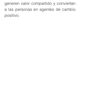
generen valor compartido y conviertan 
a las personas en agentes de cambio 
positivo.
#MiembrosCeres
#Sostenibilidad
#Ecuador
#Reconocimiento
NOTICIAS MIEMBROS
Ver todo
Entradas recientes