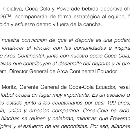
iniciativa, Coca-Cola y Powerade bebida deportiva ofic
26™, acompañarán de forma estratégica al equipo, fo
ción y esfuerzo dentro y fuera de la cancha.
ja nuestra convicción de que el deporte es una podero
 fortalecer el vínculo con las comunidades e inspira
 Arca Continental, junto con nuestro socio Coca-Cola,
am, Director General de Arca Continental Ecuador.
l Moritz, Gerente General de Coca-Cola Ecuador, resal
 fútbol ocupa un lugar muy importante. Es un espacio 
s estado junto a los ecuatorianos por casi 100 año
a, unión y emoción compartida. Coca-Cola ha sido 
s hinchas se reúnen y celebran, mientras que Powera
iplina y el esfuerzo de los deportistas. Por eso, alianza