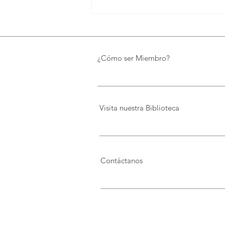
UTPL lidera un programa
internacional para redefinir el
futuro de Galápagos
¿Cómo ser Miembro?
Visita nuestra Biblioteca
Contáctanos