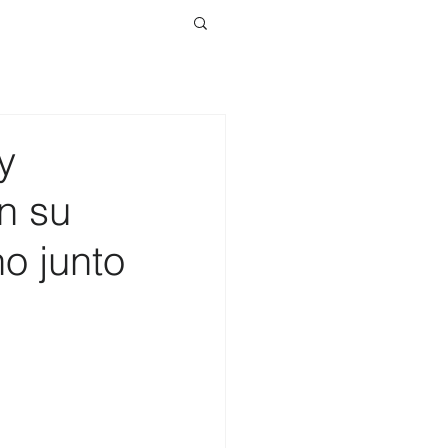
y
n su
o junto