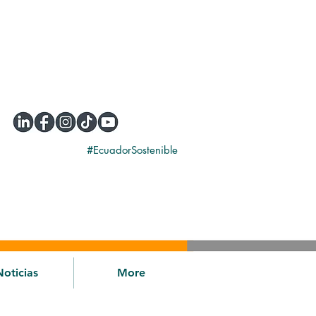
#EcuadorSostenible
Noticias
More