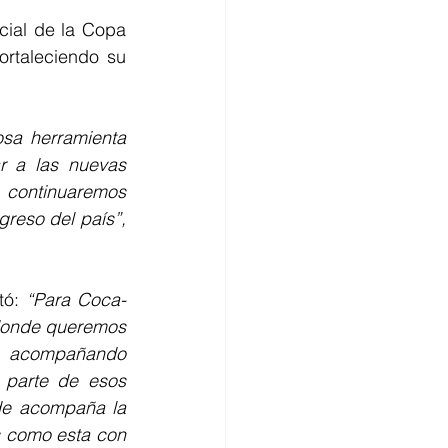
ial de la Copa 
rtaleciendo su 
sa herramienta 
r a las nuevas 
 continuaremos 
apostando por iniciativas que contribuyan al desarrollo del deporte y al progreso del país”, 
tó: 
“Para Coca-
donde queremos 
s, acompañando 
parte de esos 
de acompaña la 
s como esta con 