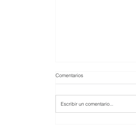
Comentarios
Escribir un comentario...
SMARTCO se suma a la
construcción del EcoMuseo
Biblioteca de FUNDACIÓN