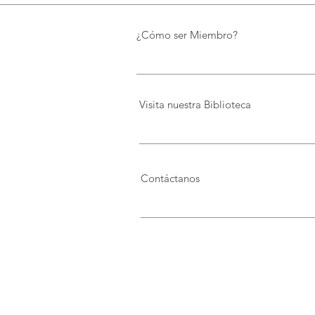
FIDAL, un proyecto que
preserva el patrimonio y
¿Cómo ser Miembro?
democratiza el conocimiento
Visita nuestra Biblioteca
Contáctanos