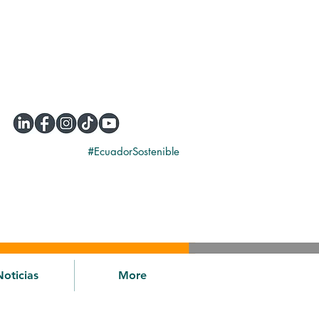
#EcuadorSostenible
Noticias
More