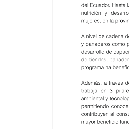
del Ecuador. Hasta l
nutrición y desarr
mujeres, en la provin
A nivel de cadena d
y panaderos como pi
desarrollo de capaci
de tiendas, panaderí
programa ha benefi
Además, a través de
trabaja en 3 pilar
ambiental y tecnolo
permitiendo conocer
contribuyen al consu
mayor beneficio func