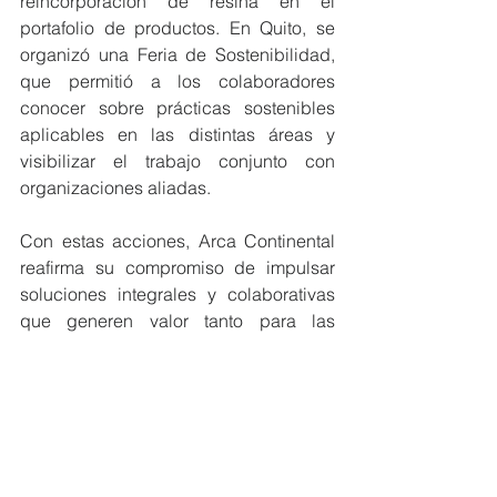
reincorporación de resina en el 
portafolio de productos. En Quito, se 
organizó una Feria de Sostenibilidad, 
que permitió a los colaboradores 
conocer sobre prácticas sostenibles 
aplicables en las distintas áreas y 
visibilizar el trabajo conjunto con 
organizaciones aliadas.
Con estas acciones, Arca Continental 
reafirma su compromiso de impulsar 
soluciones integrales y colaborativas 
que generen valor tanto para las 
comunidades como para su cadena de 
valor, al tiempo que fortalecen el 
bienestar de sus colaboradores, 
quienes son el motor de crecimiento 
del negocio.
#MiembrosCeres
#Ecuador
#Reconocimiento