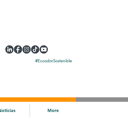
#EcuadorSostenible
Noticias
More