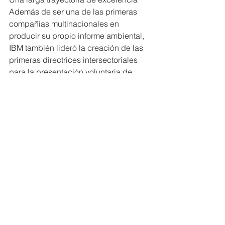
Además de ser una de las primeras 
compañías multinacionales en 
producir su propio informe ambiental, 
IBM también lideró la creación de las 
primeras directrices intersectoriales 
para la presentación voluntaria de 
informes ambientales corporativos a 
principios de la década de 1990. A 
partir de trabajar con colegas de la 
industria, aprender de las 
asociaciones empresariales y recibir 
información de la Coalición para 
Economías Ambientalmente 
Responsables (CERES), IBM y otras 
nueve compañías publicaron las 
Directrices de la Iniciativa de Informes 
Ambientales Públicos (PERI) en 1994. 
Estas directrices marcaron un 