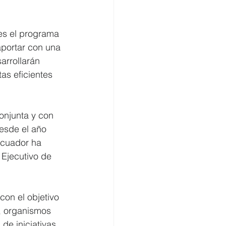
es el programa 
aportar con una 
arrollarán 
as eficientes 
onjunta y con 
esde el año 
Ecuador ha 
Ejecutivo de 
on el objetivo 
o, organismos 
de iniciativas 