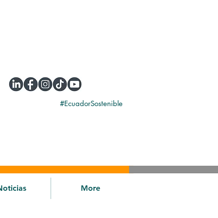
#EcuadorSostenible
Noticias
More