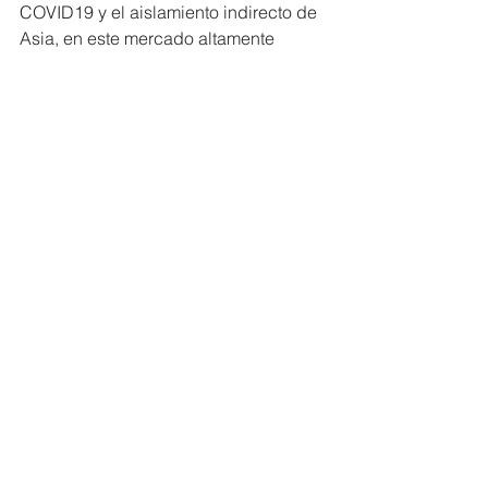
COVID19 y el aislamiento indirecto de 
Asia, en este mercado altamente 
cotizado”, explica Garzón. Su 
proyección es tener presencia 
internacional en menos de 5 años y 
atender las necesidades 
personalizadas de los clientes a nivel 
mundial, siendo siempre responsables 
con el ambiente y garantizando la 
estabilidad laboral de sus 
colaboradores.
#MiembrosCERES
#Bioalimentar
Ver todo
Entradas recientes