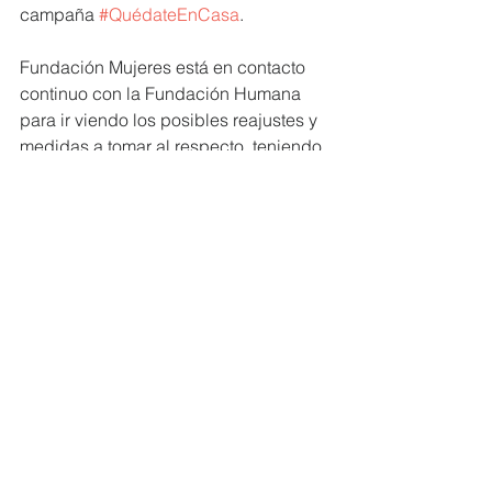
campaña 
#QuédateEnCasa
. 
Fundación Mujeres está en contacto 
continuo con la Fundación Humana 
para ir viendo los posibles reajustes y 
medidas a tomar al respecto, teniendo 
en cuenta el contexto actual y cómo 
este puede afectar al desarrollo del 
proyecto. Así mismo, la dirección de la 
Fundación Humana está evaluando 
que acciones tomar en los próximos 
días, para que el tiempo en el que se 
paren las actividades en campo sea lo 
menos perjudicial posible. 
#MiembrosCERES
#FUNDACIÓNHUMANAPUEBLOAPUE
BLO