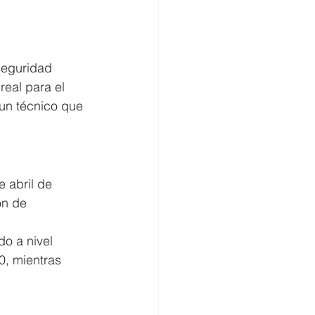
seguridad 
eal para el 
 un técnico que 
 abril de 
ón de 
do a nivel 
0, mientras 