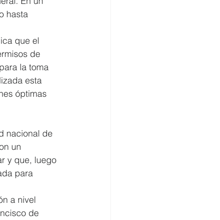
eral. En un 
o hasta 
ica que el 
ermisos de 
para la toma 
izada esta 
ones óptimas 
d nacional de 
on un 
r y que, luego 
tada para 
n a nivel 
ancisco de 