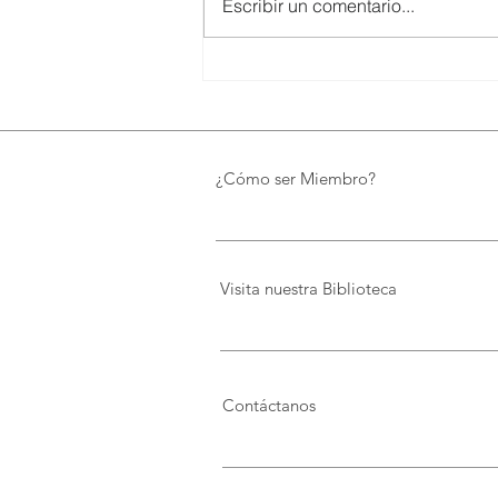
Escribir un comentario...
SMARTCO se suma a la
construcción del EcoMuseo
Biblioteca de FUNDACIÓN
FIDAL, un proyecto que
preserva el patrimonio y
¿Cómo ser Miembro?
democratiza el conocimiento
Visita nuestra Biblioteca
Contáctanos