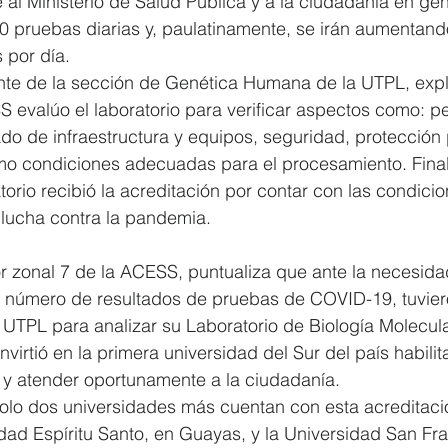
al Ministerio de Salud Pública y a la ciudadanía en gen
 40 pruebas diarias y, paulatinamente, se irán aumentand
 por día.
ente de la sección de Genética Humana de la UTPL, expl
 evalúo el laboratorio para verificar aspectos como: p
do de infraestructura y equipos, seguridad, protección 
mo condiciones adecuadas para el procesamiento. Final
atorio recibió la acreditación por contar con las condici
a lucha contra la pandemia.
or zonal 7 de la ACESS, puntualiza que ante la necesida
 número de resultados de pruebas de COVID-19, tuvier
UTPL para analizar su Laboratorio de Biología Molecula
nvirtió en la primera universidad del Sur del país habili
o y atender oportunamente a la ciudadanía.
olo dos universidades más cuentan con esta acreditació
idad Espíritu Santo, en Guayas, y la Universidad San Fr