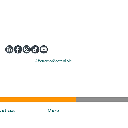
#EcuadorSostenible
Noticias
More