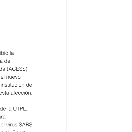
bió la 
a de 
ada (ACESS) 
el nuevo 
institución de 
esta afección. 
de la UTPL, 
ra 
del virus SARS-