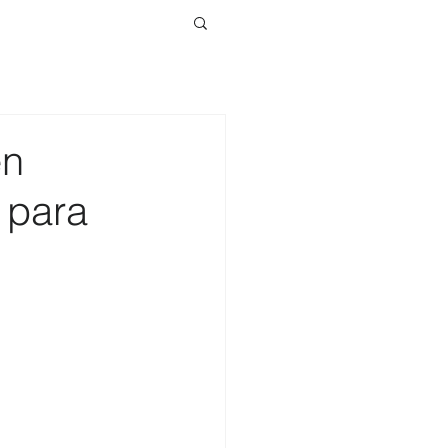
en
 para