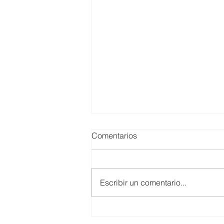
Comentarios
Escribir un comentario...
SMARTCO se suma a la
construcción del EcoMuseo