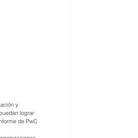
cación y 
puedan lograr 
 informe de PwC.
organizaciones 