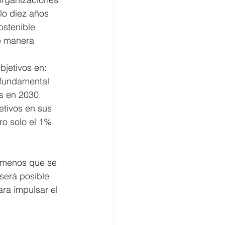
lo diez años 
ostenible 
e manera 
bjetivos en: 
 fundamental 
s en 2030.
etivos en sus 
ro solo el 1% 
a menos que se 
será posible 
ara impulsar el 