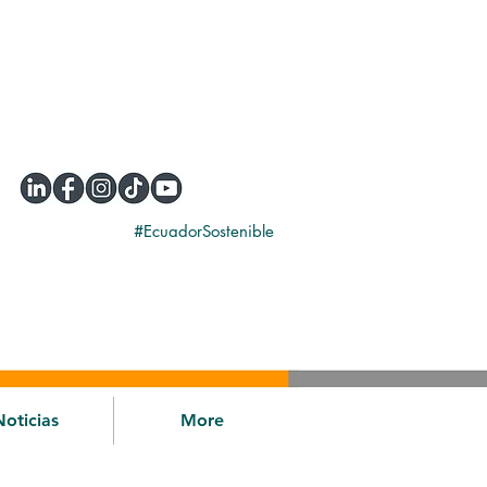
#EcuadorSostenible
Noticias
More