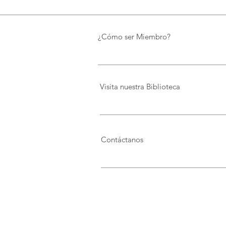
Biblioteca de FUNDACIÓN
FIDAL, un proyecto que
preserva el patrimonio y
¿Cómo ser Miembro?
democratiza el conocimiento
Visita nuestra Biblioteca
Contáctanos