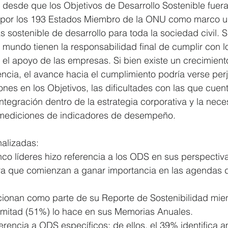
desde que los Objetivos de Desarrollo Sostenible fueran
por los 193 Estados Miembro de la ONU como marco un
 sostenible de desarrollo para toda la sociedad civil. Si
 mundo tienen la responsabilidad final de cumplir con lo
 el apoyo de las empresas. Si bien existe un crecimient
ncia, el avance hacia el cumplimiento podría verse perj
ones en los Objetivos, las dificultades con las que cuent
tegración dentro de la estrategia corporativa y la nece
 mediciones de indicadores de desempeño.
alizadas: 
co líderes hizo referencia a los ODS en sus perspectiva
a que comienzan a ganar importancia en las agendas d
ionan como parte de su Reporte de Sostenibilidad mien
mitad (51%) lo hace en sus Memorias Anuales.  
erencia a ODS específicos: de ellos, el 39% identifica 