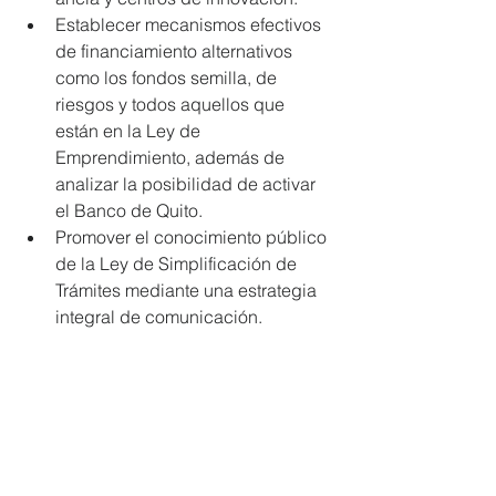
Establecer mecanismos efectivos 
de financiamiento alternativos 
como los fondos semilla, de 
riesgos y todos aquellos que 
están en la Ley de 
Emprendimiento, además de 
analizar la posibilidad de activar 
el Banco de Quito.  
Promover el conocimiento público 
de la Ley de Simplificación de 
Trámites mediante una estrategia 
integral de comunicación. 
Reactivar de manera urgente la 
Mesa de tramitología del DMQ y 
digitalización de documentos.  
Priorizar la inversión en los 
sectores que generan mayor 
empleo en segmentos de adultos 