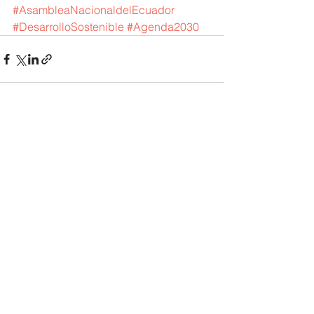
#AsambleaNacionaldelEcuador
#DesarrolloSostenible
#Agenda2030
Ver todo
Entradas recientes