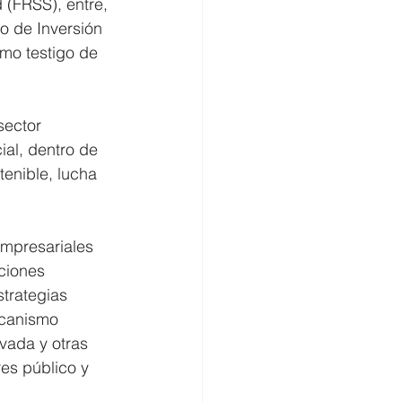
 (FRSS), entre, 
o de Inversión 
mo testigo de 
sector 
al, dentro de 
enible, lucha 
empresariales 
ciones 
strategias 
ecanismo 
vada y otras 
es público y 