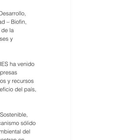
esarrollo, 
d – Biofin, 
 de la 
ses y 
RES ha venido 
mpresas 
os y recursos 
icio del país, 
Sostenible, 
canismo sólido 
mbiental del 
uentran en 