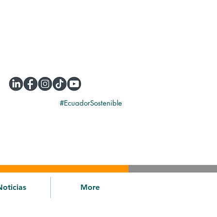
#EcuadorSostenible
Noticias
More