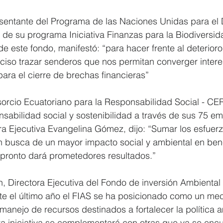
sentante del Programa de las Naciones Unidas para el D
 de su programa Iniciativa Finanzas para la Biodiversida
e este fondo, manifestó: “para hacer frente al deterioro
ciso trazar senderos que nos permitan converger intere
ara el cierre de brechas financieras”  
sorcio Ecuatoriano para la Responsabilidad Social - CE
sabilidad social y sostenibilidad a través de sus 75 e
a Ejecutiva Evangelina Gómez, dijo: “Sumar los esfuerz
n busca de un mayor impacto social y ambiental en benef
pronto dará prometedores resultados.”  
 Directora Ejecutiva del Fondo de inversión Ambiental 
nte el último año el FIAS se ha posicionado como un me
 manejo de recursos destinados a fortalecer la política a
a iniciativa se complementará con otras que ya se enc