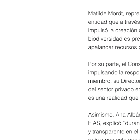
Matilde Mordt, repre
entidad que a través
impulsó la creación d
biodiversidad es pre
apalancar recursos p
Por su parte, el Con
impulsando la respon
miembro, su Director
del sector privado e
es una realidad que 
Asimismo, Ana Albán,
FIAS, explicó “dura
y transparente en el
país y que esta nuev