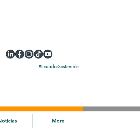
#EcuadorSostenible
Noticias
More