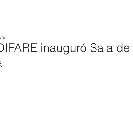
ura
IFARE inauguró Sala de
a