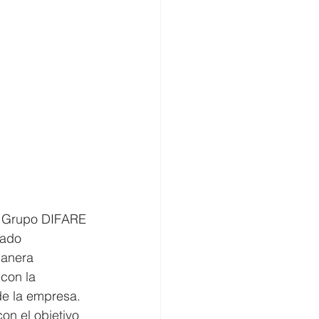
, Grupo DIFARE 
uado 
manera 
con la 
de la empresa. 
on el objetivo 