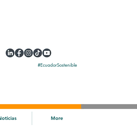
#EcuadorSostenible
Noticias
More