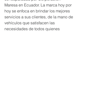
Maresa en Ecuador. La marca hoy por 
hoy se enfoca en brindar los mejores 
servicios a sus clientes, de la mano de 
vehículos que satisfacen las 
necesidades de todos quienes 
conducen un vehículo de su variado 
portafolio. 
#CORPORACIÓNMARESA
#MiembrosCERES
Ver todo
Entradas recientes